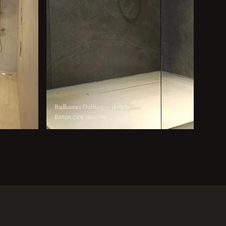
DALFSEN
Badkamer Dalfsen — douche
Beton ciré douche