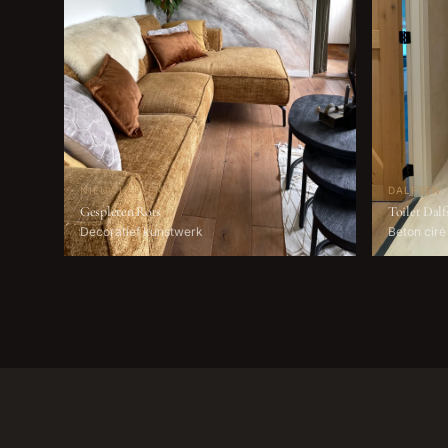
NIEUWLEUSEN
DALFSEN
Gespleten Rots
Toilet Dalf
Decoratief kunstwerk
Beton ciré 