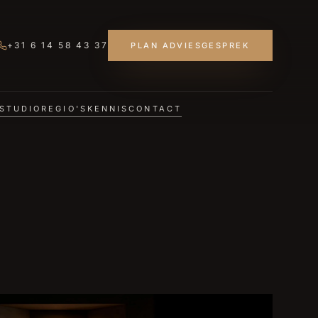
+31 6 14 58 43 37
PLAN ADVIESGESPREK
STUDIO
REGIO'S
KENNIS
CONTACT