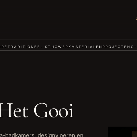
IRÉ
TRADITIONEEL STUCWERK
MATERIALEN
PROJECTEN
C-
Het Gooi
la-badkamers, designvloeren en