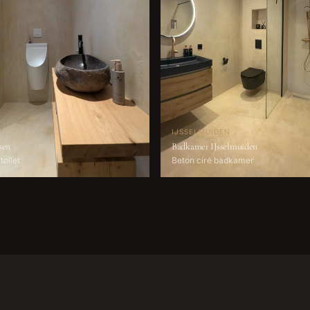
IJSSELMUIDEN
sen
Badkamer IJsselmuiden
toilet
Beton ciré badkamer