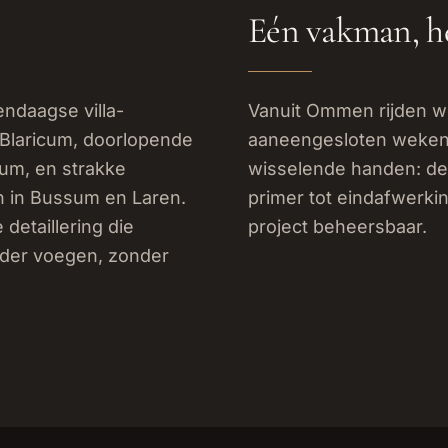
Eén vakman, he
ndaagse villa-
Vanuit Ommen rijden we
 Blaricum, doorlopende
aaneengesloten weken 
um, en strakke
wisselende handen: de
n in Bussum en Laren.
primer tot eindafwerkin
 detaillering die
project beheersbaar.
nder voegen, zonder