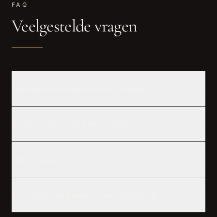
FAQ
Veelgestelde vragen
Past beton ciré in mijn jaren-30 villa in Bussum?
Wat kost een beton ciré badkamer in Bussum?
Hoe lang duurt het werk?
Komen jullie naar Bussum voor een adviesgesprek?