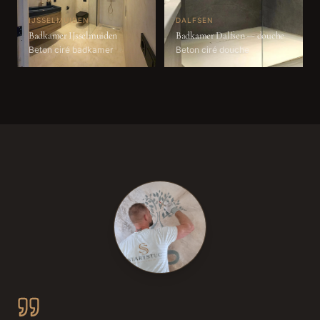
IJSSELMUIDEN
DALFSEN
Badkamer IJsselmuiden
Badkamer Dalfsen — douche
Beton ciré badkamer
Beton ciré douche