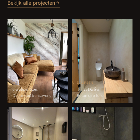
Bekijk alle projecten
NIEUWLEUSEN
DALFSEN
Gespleten Rots
Toilet Dalfsen
Decoratief kunstwerk
Beton ciré toilet