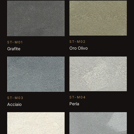
ST-M02
ST-M01
Oro Olivo
Grafite
ST-M04
ST-M03
Perla
Acciaio