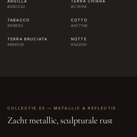
ARGILLA
TERRA CHIARA
#DBCCA2
#C7B194
TABACCO
COTTO
#B18D53
#AC774B
TERRA BRUCIATA
NOTTE
#864D29
#3A3530
COLLECTIE 02 — METALLIC & REFLECTIE
Zacht metallic, sculpturale rust