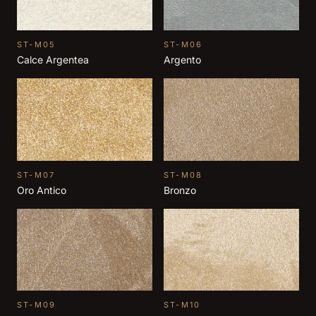
ST-M05
ST-M06
Calce Argentea
Argento
ST-M07
ST-M08
Oro Antico
Bronzo
ST-M09
ST-M10