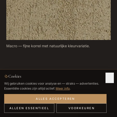
Macro — fijne korrel met natuurlijke kleurvariatie.
KLEURPALET
Cookies
Een selectie uit het palet
Wij gebruiken cookies voor analyse en — straks — advertenties.
Essentiële cookies zijn altijd actief.
Meer info
.
Een palet van zachte washes en koele minerale tinten —
ALLES ACCEPTEREN
perlewit, kalkgrijs, salie en olijf. Door de microstructuur
reageren deze tinten levendig op invallend licht; vraag altijd
ALLEEN ESSENTIEEL
VOORKEUREN
om een fysiek staal in uw ruimte.
BEL DIRECT
WHATSAPP
PLAN GESPREK