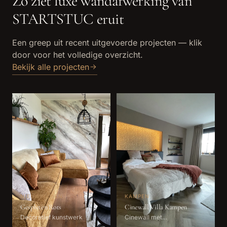
Zo ziet
luxe wandafwerking
van
STARTSTUC eruit
Een greep uit recent uitgevoerde projecten — klik
door voor het volledige overzicht.
Bekijk alle projecten
NIEUWLEUSEN
KAMPEN
Gespleten Rots
Cinewall Villa Kampen
Decoratief kunstwerk
Cinewall met
wandbekleding