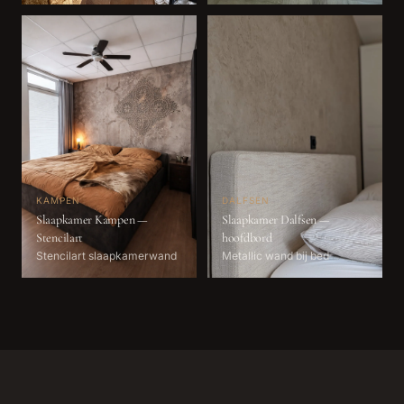
KAMPEN
DALFSEN
Slaapkamer Kampen —
Slaapkamer Dalfsen —
Stencilart
hoofdbord
Stencilart slaapkamerwand
Metallic wand bij bed