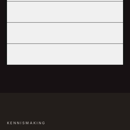
Wat kost een statement wall in Amsterdam-Zuid?
Werken jullie in bewoonde appartementen op de bel-etage?
Komen jullie naar Amsterdam-Zuid voor een adviesgesprek?
KENNISMAKING