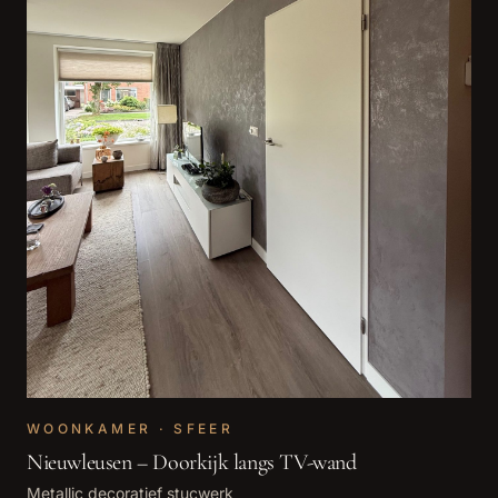
WOONKAMER · SFEER
Nieuwleusen – Doorkijk langs TV-wand
Metallic decoratief stucwerk