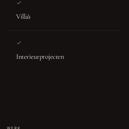
Villa's
Interieurprojecten
WERK