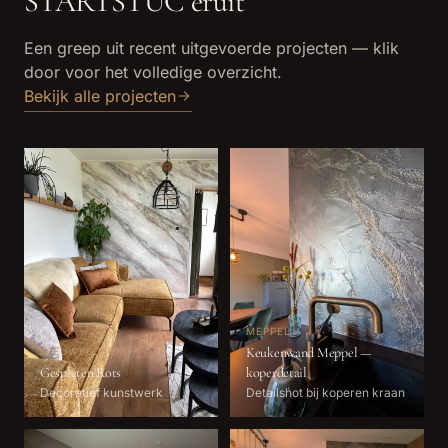
STARTSTUC eruit
Een greep uit recent uitgevoerde projecten — klik
door voor het volledige overzicht.
Bekijk alle projecten
MEPPEL
Keukenwand Meppel —
NIEUWLEUSEN
Gespleten Rots
koperdetail
Decoratief kunstwerk
Detailshot bij koperen kraan