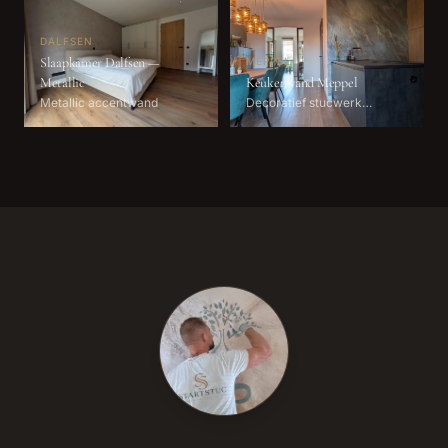
DALFSEN
Slaapkamer Dalfsen —
MEPPEL
Metallic
Keukenwand Meppel
Metallic accentwand
Decoratief stucwerk
leisteen-look